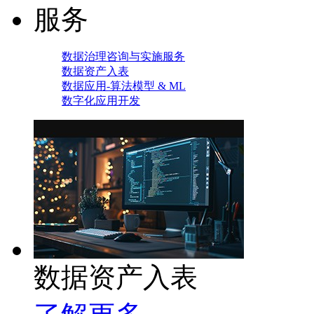
服务
数据治理咨询与实施服务
数据资产入表
数据应用-算法模型 & ML
数字化应用开发
数据资产入表