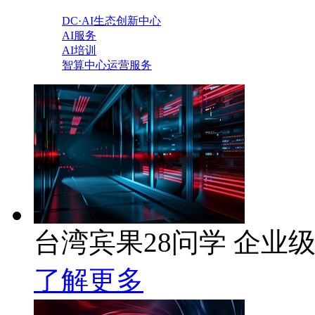
DC·AI生态创新中心
AI服务
AI培训
智算中心运营服务
台湾宾果28问学 企业级A
了解更多