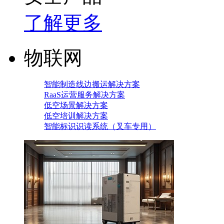
了解更多
物联网
智能制造线边搬运解决方案
RaaS运营服务解决方案
低空场景解决方案
低空培训解决方案
智能标识识读系统（叉车专用）