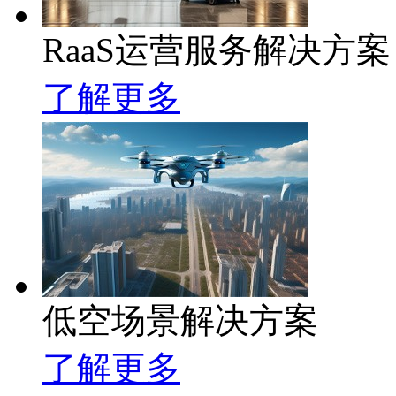
RaaS运营服务解决方案
了解更多
低空场景解决方案
了解更多