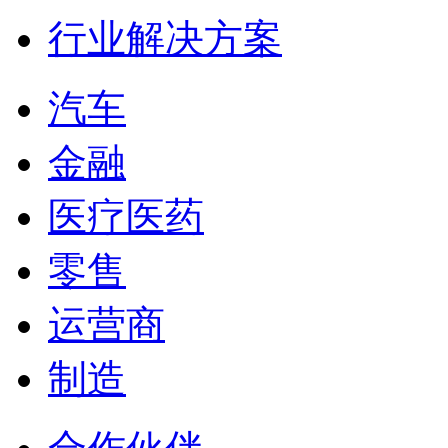
行业解决方案
汽车
金融
医疗医药
零售
运营商
制造