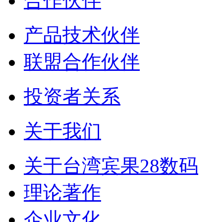
合作伙伴
产品技术伙伴
联盟合作伙伴
投资者关系
关于我们
关于台湾宾果28数码
理论著作
企业文化