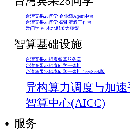
台湾宾果28问学
台湾宾果28问学 企业级Agent中台
台湾宾果28问学 智能流程工作台
爱问学 PC本地部署大模型
智算基础设施
台湾宾果28鲲泰智算服务器
台湾宾果28鲲泰问学一体机
台湾宾果28鲲泰问学一体机DeepSeek版
异构算力调度与加速
智算中心(AICC)
服务