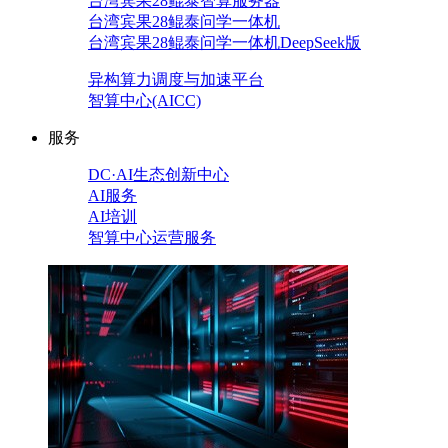
台湾宾果28鲲泰智算服务器
台湾宾果28鲲泰问学一体机
台湾宾果28鲲泰问学一体机DeepSeek版
异构算力调度与加速平台
智算中心(AICC)
服务
DC·AI生态创新中心
AI服务
AI培训
智算中心运营服务