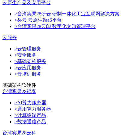
云原生产品及应用平台
>台湾宾果28研云 研制一体化工业互联网解决方案
>磐云 云原生PaaS平台
>台湾宾果28云印 数字化文印管理平台
云服务
>云管理服务
>安全服务
>基础架构服务
>云应用服务
>云培训服务
基础架构软硬件
台湾宾果28鲲泰
>AI算力服务器
>通用算力服务器
>计算终端产品
>数据通信产品
台湾宾果28云科