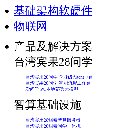
基础架构软硬件
物联网
产品及解决方案
台湾宾果28问学
台湾宾果28问学 企业级Agent中台
台湾宾果28问学 智能流程工作台
爱问学 PC本地部署大模型
智算基础设施
台湾宾果28鲲泰智算服务器
台湾宾果28鲲泰问学一体机