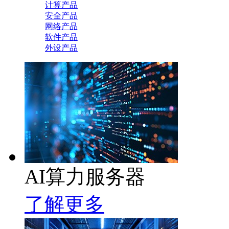
计算产品
安全产品
网络产品
软件产品
外设产品
AI算力服务器
了解更多