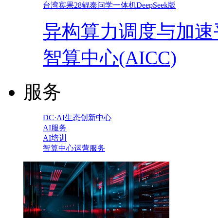
台湾宾果28鲲泰问学一体机DeepSeek版
异构算力调度与加速
智算中心(AICC)
服务
DC·AI生态创新中心
AI服务
AI培训
智算中心运营服务