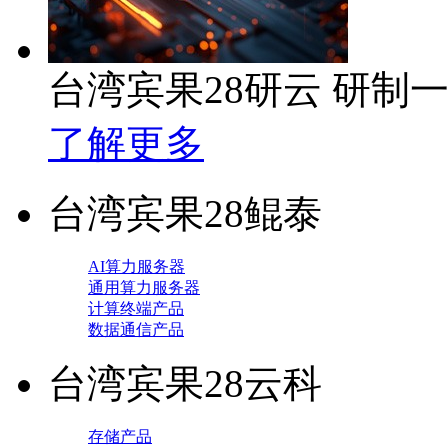
台湾宾果28研云 研制
了解更多
台湾宾果28鲲泰
AI算力服务器
通用算力服务器
计算终端产品
数据通信产品
台湾宾果28云科
存储产品