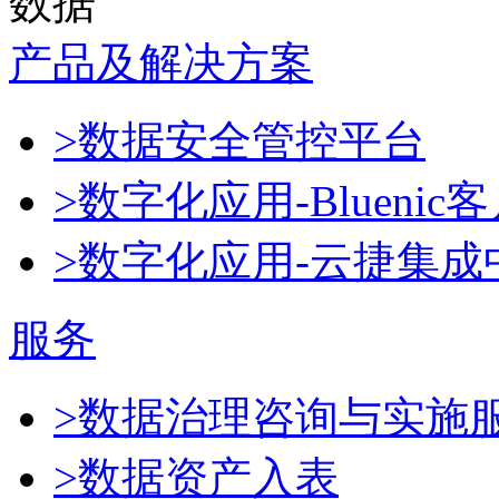
数据
产品及解决方案
>数据安全管控平台
>数字化应用-Blueni
>数字化应用-云捷集成
服务
>数据治理咨询与实施
>数据资产入表