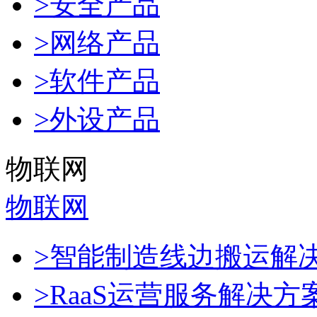
>安全产品
>网络产品
>软件产品
>外设产品
物联网
物联网
>智能制造线边搬运解
>RaaS运营服务解决方