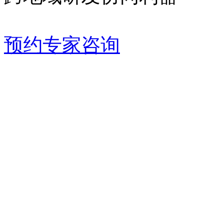
预约专家咨询