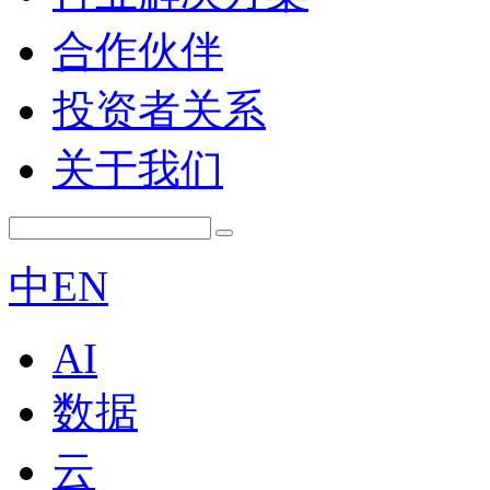
合作伙伴
投资者关系
关于我们
中
EN
AI
数据
云