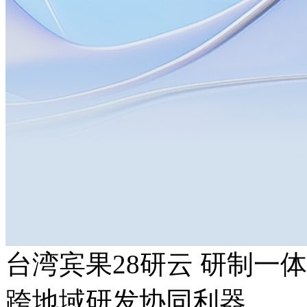
台湾宾果28研云 研制一
跨地域研发协同利器