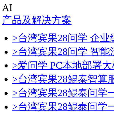
AI
产品及解决方案
>台湾宾果28问学 企业级
>台湾宾果28问学 智
>爱问学 PC本地部署
>台湾宾果28鲲泰智算
>台湾宾果28鲲泰问学
>台湾宾果28鲲泰问学一体