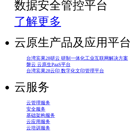
数据安全管控平台
了解更多
云原生产品及应用平台
台湾宾果28研云 研制一体化工业互联网解决方案
磐云 云原生PaaS平台
台湾宾果28云印 数字化文印管理平台
云服务
云管理服务
安全服务
基础架构服务
云应用服务
云培训服务