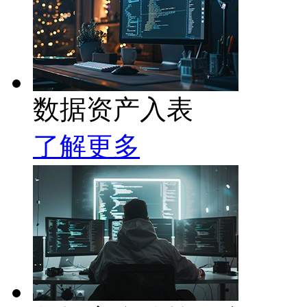
数据资产入表
了解更多