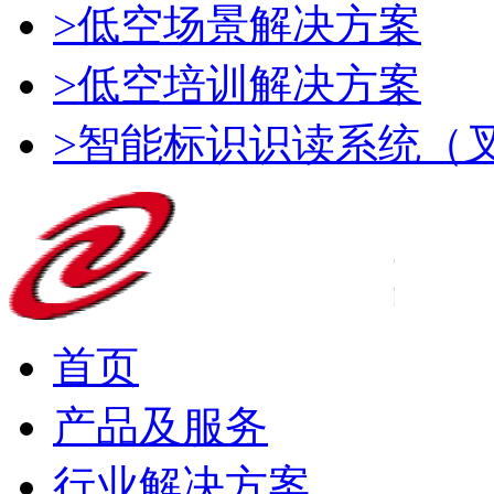
>低空场景解决方案
>低空培训解决方案
>智能标识识读系统（
首页
产品及服务
行业解决方案